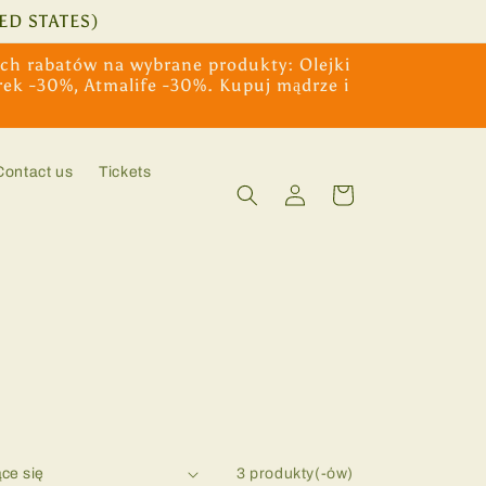
ED STATES)
ych rabatów na wybrane produkty: Olejki
rek -30%, Atmalife -30%. Kupuj mądrze i
Contact us
Tickets
Zaloguj
Koszyk
się
3 produkty(-ów)