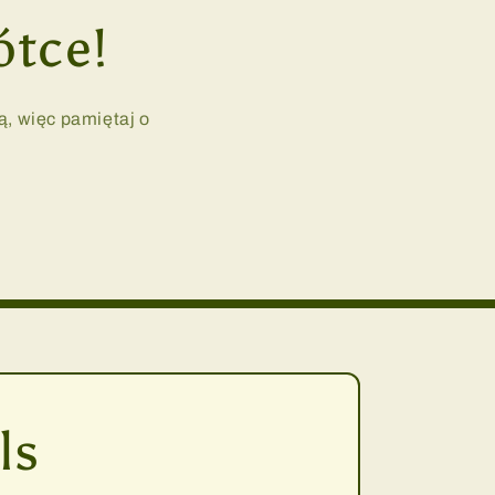
ótce!
, więc pamiętaj o
ls