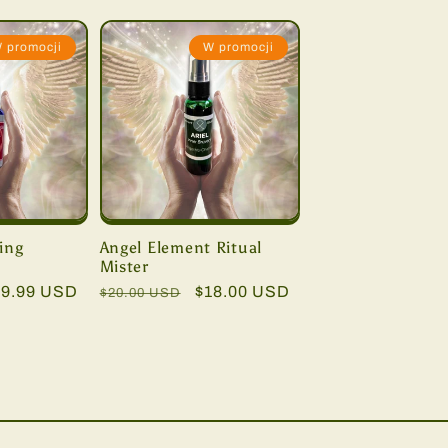
 promocji
W promocji
ing
Angel Element Ritual
Mister
ena
29.99 USD
Cena
Cena
$18.00 USD
$20.00 USD
romocyjna
regularna
promocyjna