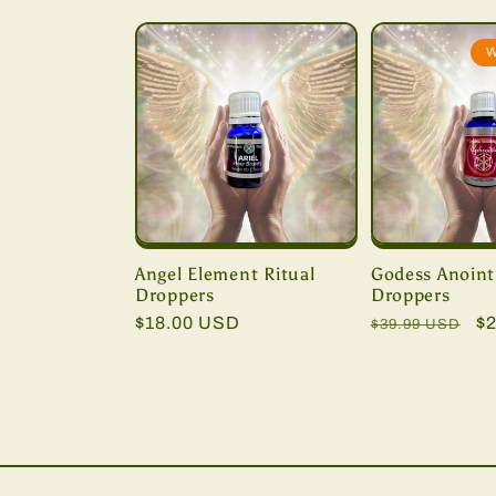
e
W
k
c
j
Angel Element Ritual
Godess Anoint
a
Droppers
Droppers
Cena
$18.00 USD
Cena
C
$
$39.99 USD
:
regularna
regularna
p