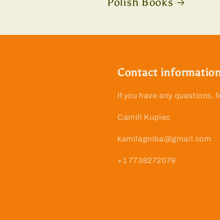
Polish Books
Contact informatio
If you have any questions, f
Camill Kupiec
kamilagniba@gmail.com
+1 7738272079