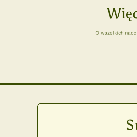
Więc
O wszelkich nadc
S