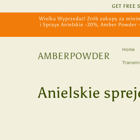
Przejdź
GET FREE 
do
treści
Wielka Wyprzedaż! Zrób zakupy za minim
i Spraye Anielskie -20%, Amber Powder 
Home
AMBERPOWDER
Transmi
K
Anielskie spreje
o
l