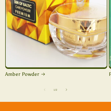
Amber Powder
z
1
/
2