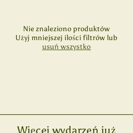
k
c
Nie znaleziono produktów
j
Użyj mniejszej ilości filtrów lub
a
usuń wszystko
:
Więcej wydarzeń już