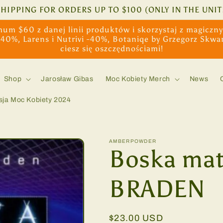
SHIPPING FOR ORDERS UP TO $100 (ONLY IN THE UNIT
um $60 z danej linii produktów i skorzystaj z magiczn
-40%, Larens i Nutrivi -40%, Botaniqe by Grzegorz Skwa
ciesz się oszczędnościami!
Shop
Jarosław Gibas
Moc Kobiety Merch
News
sja Moc Kobiety 2024
AMBERPOWDER
Boska ma
BRADEN
Regular
$23.00 USD