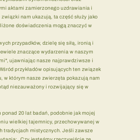
ymi aktami zamierzonego uzdrawiania i
 związki nam ukazują, ta część służy jako
bliżone doświadczenia mogą znaczyć w
ych przypadków, dzielę się siłą, ironią i
 niewiele znaczące wydarzenia w naszym
mi", ujawniając nasze najprawdziwsze i
Wśród przykładów opisujących ten związek
u, w którym nasze zwierzęta pokazują nam
otąd niezauważony i rozwijający się w
 ponad 20 lat badań, podobnie jak mojej
eniu wielkiej tajemnicy, przechowywanej w
h tradycjach mistycznych. Jeśli zawsze
ytania: „Czy jesteśmy rzeczywiście ze