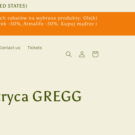
ED STATES)
ych rabatów na wybrane produkty: Olejki
rek -30%, Atmalife -30%. Kupuj mądrze i
Contact us
Tickets
Log
Cart
in
tryca GREGG