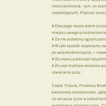
rzeczywistością - tym, co czyn
niepokojącymi. Poprzez zrozu
# Dlaczego nasze dobre życzen
miejscu swego przeznaczenia
# Że nie jesteśmy ograniczeni 
# W jaki sposób wspieramy na
po salę konferencyjną — nawe
# Że mamy potencjał natychm
# Że jest możliwe widzenie po
otwierania oczu.
Część Trzecia, Przekazy Boski
kwantowej świadomości, zgłęb
co oznacza życie w jednolitym
wydarzenia naszego życia. Z 