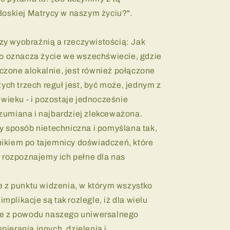
Boskiej Matrycy w naszym życiu?".
y wyobraźnią a rzeczywistością: Jak
co oznacza życie we wszechświecie, gdzie
ączone alokalnie, jest również połączone
tych trzech reguł jest, być może, jednym z
 wieku - i pozostaje jednocześnie
umiana i najbardziej zlekceważona.
y sposób nietechniczna i pomyślana tak,
ikiem po tajemnicy doświadczeń, które
 rozpoznajemy ich pełne dla nas
e z punktu widzenia, w którym wszystko
implikacje są tak rozlegle, iż dla wielu
ie z powodu naszego uniwersalnego
ierania innych, dzielenia i