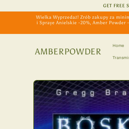
Skip to
GET FREE 
content
Wielka Wyprzedaż! Zrób zakupy za minim
i Spraye Anielskie -20%, Amber Powder 
Home
AMBERPOWDER
Transmi
Skip to
product
information