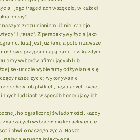
ycia i jego tragediach wszędzie, w każdej
takiej mocy?
 naszym zrozumieniem, iż nie istnieje
wtedy" i „teraz". Z perspektywy życia jako
ogramu, tutaj jest już tam, a potem zawsze
je duchowe przypominaj ą nam, iż w każdym
nujemy wyborów afirmujących lub
żdej sekundzie wybieramy odżywianie się
zczący nasze życie; wykonywanie
e oddechów lub płytkich, negujących życie;
 innych ludziach w sposób honorujący ich
ecnej, holograficznej świadomości, każdy
ele znaczących wyborów ma konsekwencje,
jsca i chwile naszego życia. Nasze
, stając się naszą kolektywną