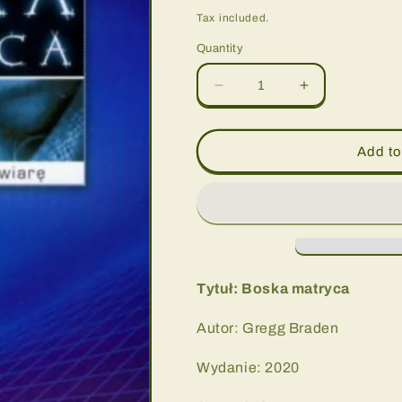
price
Tax included.
Quantity
Decrease
Increase
quantity
quantity
for
for
Boska
Boska
Add to
matryca
matryca
GREGG
GREGG
BRADEN
BRADEN
Tytuł: Boska matryca
Autor: Gregg Braden
Wydanie: 2020