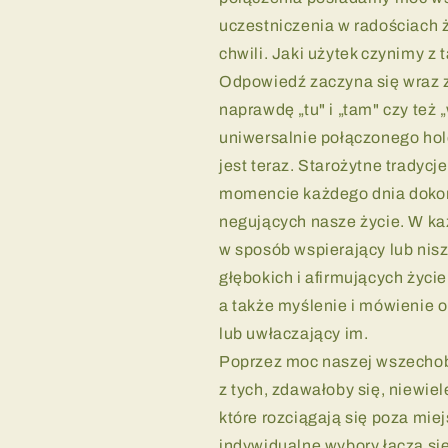
uczestniczenia w radościach ż
chwili. Jaki użytek czynimy z 
Odpowiedź zaczyna się wraz z
naprawdę „tu" i „tam" czy też „
uniwersalnie połączonego hol
jest teraz. Starożytne tradyc
momencie każdego dnia doko
negujących nasze życie. W ka
w sposób wspierający lub nis
głębokich i afirmujących życi
a także myślenie i mówienie o
lub uwłaczający im.
Poprzez moc naszej wszechob
z tych, zdawałoby się, niewi
które rozciągają się poza mie
indywidualne wybory łączą się