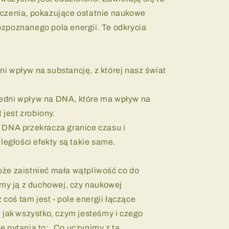
czenia, pokazujące ostatnie naukowe
zpoznanego pola energii. Te odkrycia
i wpływ na substancję, z której nasz świat
edni wpływ na DNA, które ma wpływ na
 jest zrobiony.
 DNA przekracza granice czasu i
ległości efekty są takie same.
że zaistnieć mała wątpliwość co do
emy ją z duchowej, czy naukowej
 coś tam jest - pole energii łączące
 jak wszystko, czym jesteśmy i czego
 pytania to: „Co uczynimy z tą