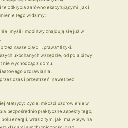
i te odkrycia zarówno ekscytującymi, jak i
mienie tego widzimy:
ia, myśli i modlitwy znajdują się już w
.
przez nasze ciało i „prawa" fizyki.
szych ukochanych wszędzie, od pola bitwy
t nie wychodząc z domu.
iastowego uzdrawiania.
przez czas i przestrzeń, nawet bez
ej Matrycy: Życie, miłości uzdrowienie w
ia bezpośrednio praktyczne aspekty tego,
 polu energii, wraz z tym, jaki ma wpływ na
przykładami synchroniczności oraz