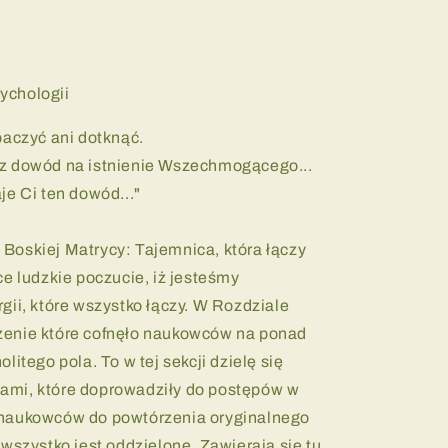
ychologii
baczyć ani dotknąć.
sz dowód na istnienie Wszechmogącego...
je Ci ten dowód..."
Boskiej Matrycy: Tajemnica, która łączy
ce ludzkie poczucie, iż jesteśmy
gii, które wszystko łączy. W Rozdziale
zenie które cofnęło naukowców na ponad
litego pola. To w tej sekcji dzielę się
ami, które doprowadziły do postępów w
 naukowców do powtórzenia oryginalnego
 wszystko jest oddzielone. Zawierają się tu