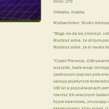
Stron: 270
Okładka: miękka
Wydawnictwo: Studio Astrops
"Boga nie da się zmierzyć, zo
Wyobraź sobie, że otrzymuje
Wyobraź sobie, że to nauka da
"Część Pierwsza, Odkrywanie 
wszystko, bada wciąż istnieją
zjednoczeni poprzez pole ener
opisuję pojedyncze doświadc
100 lat w poszukiwaniach jedno
również XX-wiecznymi badani
fizyce kwantowej, zmuszając
eksperymentu, który mówił, iż