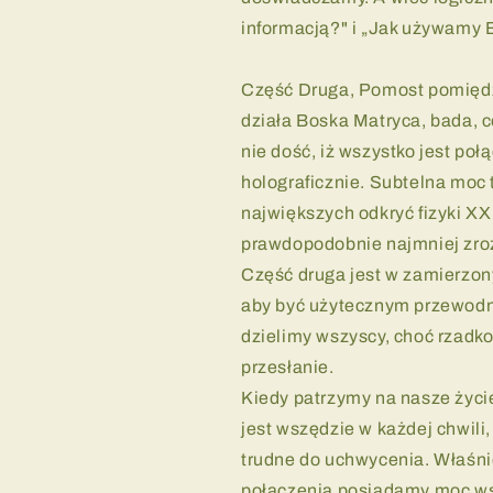
informacją?" i „Jak używamy 
Część Druga, Pomost pomiędz
działa Boska Matryca, bada, 
nie dość, iż wszystko jest poł
holograficznie. Subtelna moc 
największych odkryć fizyki XX
prawdopodobnie najmniej zroz
Część druga jest w zamierzon
aby być użytecznym przewodn
dzielimy wszyscy, choć rzadko
przesłanie.
Kiedy patrzymy na nasze życi
jest wszędzie w każdej chwili, 
trudne do uchwycenia. Właśn
połączenia posiadamy moc wsp