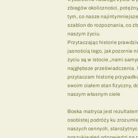
zbiegów okoliczności, potężn
tym, co nasze najintymniejsze
szablon do rozpoznania, co z
naszym życiu.
Przytaczając historie prawdziw
jasnością tego, jak pozornie
życiu są w istocie „nami samy
najgłębsze przeświadczenia. 
przytaczam historię przypadk
swoim ciałem stan fizyczny, d
naszym własnym ciele
Boska matryca jest rezultatem
osobistej podróży ku zrozumi
naszych cennych, starożytnyc
poszukiwałeś odpowiedzi na p